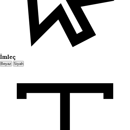
İmleç
Beyaz
Siyah