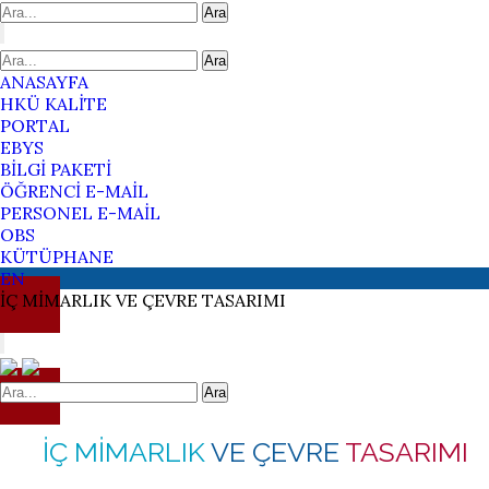
Ara
Ara
ANASAYFA
HKÜ KALİTE
PORTAL
EBYS
BİLGİ PAKETİ
ÖĞRENCİ E-MAİL
PERSONEL E-MAİL
OBS
KÜTÜPHANE
EN
İÇ MİMARLIK
VE ÇEVRE
TASARIMI
Ara
İÇ MİMARLIK
VE ÇEVRE
TASARIMI