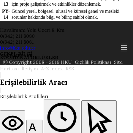
13
için proje geliştirmek ve etkinlikler düzenlemek.
PY-
Güncel yerel, bölgesel, ulusal ve küresel genel ve mesleki
14
sorunlar hakkında bilgi ve bilinç sahibi olmak.
Havalimanı Yolu Üzeri 8. Km
0(342) 211 8080
0(342) 211 8081
info@hku.edu.tr
GENEL BİLGİ
FAKÜLTELER
KOORDİNATÖRLÜKLER
ⓒ Copyright 2008 - 2019 HKÜ
Gizlilik Politikası
Site
Haritası
İletişim
A-Z İndex
RSS
Erişilebilirlik Aracı
Erişilebilirlik Profilleri