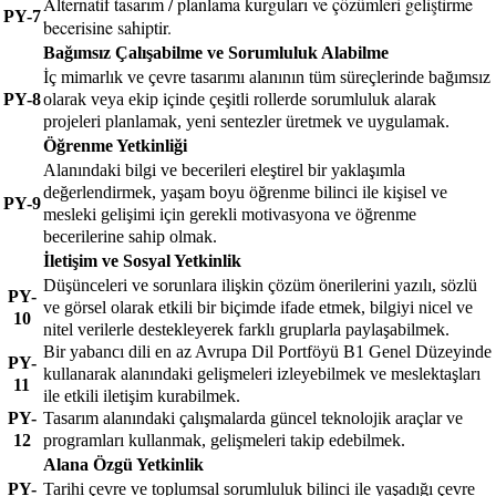
Alternatif tasarım / planlama kurguları ve çözümleri geliştirme
PY-7
becerisine sahiptir.
Bağımsız Çalışabilme ve Sorumluluk Alabilme
İç mimarlık ve çevre tasarımı alanının tüm süreçlerinde bağımsız
PY-8
olarak veya ekip içinde çeşitli rollerde sorumluluk alarak
projeleri planlamak, yeni sentezler üretmek ve uygulamak.
Öğrenme Yetkinliği
Alanındaki bilgi ve becerileri eleştirel bir yaklaşımla
değerlendirmek, yaşam boyu öğrenme bilinci ile kişisel ve
PY-9
mesleki gelişimi için gerekli motivasyona ve öğrenme
becerilerine sahip olmak.
İletişim ve Sosyal Yetkinlik
Düşünceleri ve sorunlara ilişkin çözüm önerilerini yazılı, sözlü
PY-
ve görsel olarak etkili bir biçimde ifade etmek, bilgiyi nicel ve
10
nitel verilerle destekleyerek farklı gruplarla paylaşabilmek.
Bir yabancı dili en az Avrupa Dil Portföyü B1 Genel Düzeyinde
PY-
kullanarak alanındaki gelişmeleri izleyebilmek ve meslektaşları
11
ile etkili iletişim kurabilmek.
PY-
Tasarım alanındaki çalışmalarda güncel teknolojik araçlar ve
12
programları kullanmak, gelişmeleri takip edebilmek.
Alana Özgü Yetkinlik
PY-
Tarihi çevre ve toplumsal sorumluluk bilinci ile yaşadığı çevre