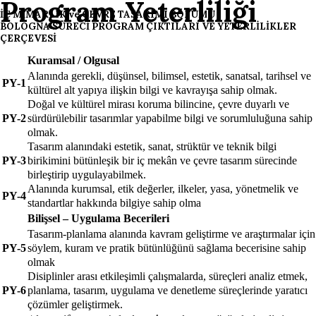
Program Yeterliliği
İÇ MİMARLIK ve ÇEVRE TASARIMI BÖLÜMÜ
BOLOGNA SÜRECİ PROGRAM ÇIKTILARI VE YETERLİLİKLER
ÇERÇEVESİ
Kuramsal / Olgusal
Alanında gerekli, düşünsel, bilimsel, estetik, sanatsal, tarihsel ve
PY-1
kültürel alt yapıya ilişkin bilgi ve kavrayışa sahip olmak.
Doğal ve kültürel mirası koruma bilincine, çevre duyarlı ve
PY-2
sürdürülebilir tasarımlar yapabilme bilgi ve sorumluluğuna sahip
olmak.
Tasarım alanındaki estetik, sanat, strüktür ve teknik bilgi
PY-3
birikimini bütünleşik bir iç mekân ve çevre tasarım sürecinde
birleştirip uygulayabilmek.
Alanında kurumsal, etik değerler, ilkeler, yasa, yönetmelik ve
PY-4
standartlar hakkında bilgiye sahip olma
Bilişsel – Uygulama Becerileri
Tasarım-planlama alanında kavram geliştirme ve araştırmalar için
PY-5
söylem, kuram ve pratik bütünlüğünü sağlama becerisine sahip
olmak
Disiplinler arası etkileşimli çalışmalarda, süreçleri analiz etmek,
PY-6
planlama, tasarım, uygulama ve denetleme süreçlerinde yaratıcı
çözümler geliştirmek.