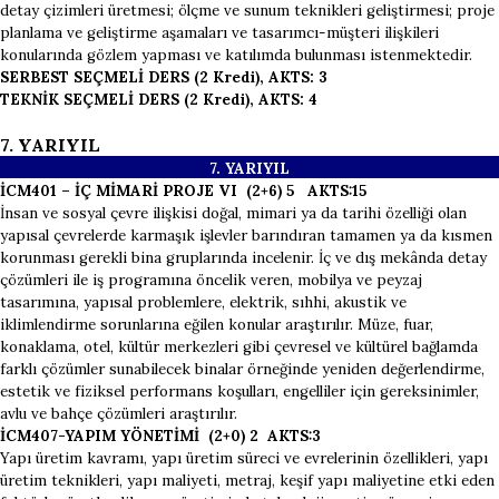
detay çizimleri üretmesi; ölçme ve sunum teknikleri geliştirmesi; proje
planlama ve geliştirme aşamaları ve tasarımcı-müşteri ilişkileri
konularında gözlem yapması ve katılımda bulunması istenmektedir.
SERBEST SEÇMELİ DERS (2 Kredi), AKTS: 3
TEKNİK SEÇMELİ DERS (2 Kredi), AKTS: 4
7. YARIYIL
7. YARI
YIL
İCM401 – İÇ MİMARİ PROJE VI (2+6) 5 AKTS:15
İnsan ve sosyal çevre ilişkisi doğal, mimari ya da tarihi özelliği olan
yapısal çevrelerde karmaşık işlevler barındıran tamamen ya da kısmen
korunması gerekli bina gruplarında incelenir. İç ve dış mekânda detay
çözümleri ile iş programına öncelik veren, mobilya ve peyzaj
tasarımına, yapısal problemlere, elektrik, sıhhi, akustik ve
iklimlendirme sorunlarına eğilen konular araştırılır. Müze, fuar,
konaklama, otel, kültür merkezleri gibi çevresel ve kültürel bağlamda
farklı çözümler sunabilecek binalar örneğinde yeniden değerlendirme,
estetik ve fiziksel performans koşulları, engelliler için gereksinimler,
avlu ve bahçe çözümleri araştırılır.
İCM407-YAPIM YÖNETİMİ (2+0) 2 AKTS:3
Yapı üretim kavramı, yapı üretim süreci ve evrelerinin özellikleri, yapı
üretim teknikleri, yapı maliyeti, metraj, keşif yapı maliyetine etki eden