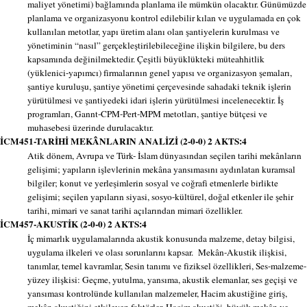
maliyet yönetimi) bağlamında planlama ile mümkün olacaktır. Günümüzde
planlama ve organizasyonu kontrol edilebilir kılan ve uygulamada en çok
kullanılan metotlar, yapı üretim alanı olan şantiyelerin kurulması ve
yönetiminin “nasıl” gerçekleştirilebileceğine ilişkin bilgilere, bu ders
kapsamında değinilmektedir. Çeşitli büyüklükteki müteahhitlik
(yüklenici-yapımcı) firmalarının genel yapısı ve organizasyon şemaları,
şantiye kuruluşu, şantiye yönetimi çerçevesinde sahadaki teknik işlerin
yürütülmesi ve şantiyedeki idari işlerin yürütülmesi incelenecektir. İş
programları, Gannt-CPM-Pert-MPM metotları, şantiye bütçesi ve
muhasebesi üzerinde durulacaktır.
İCM451-TARİHİ MEKÂNLARIN ANALİZİ (2-0-0) 2 AKTS:4
Atik dönem, Avrupa ve Türk- İslam dünyasından seçilen tarihi mekânların
gelişimi; yapıların işlevlerinin mekâna yansımasını aydınlatan kuramsal
bilgiler; konut ve yerleşimlerin sosyal ve coğrafi etmenlerle birlikte
gelişimi; seçilen yapıların siyasi, sosyo-kültürel, doğal etkenler ile şehir
tarihi, mimari ve sanat tarihi açılarından mimari özellikler.
İCM457-AKUSTİK (2-0-0) 2 AKTS:4
İç mimarlık uygulamalarında akustik konusunda malzeme, detay bilgisi,
uygulama ilkeleri ve olası sorunlarını kapsar. Mekân-Akustik ilişkisi,
tanımlar, temel kavramlar, Sesin tanımı ve fiziksel özellikleri, Ses-malzeme-
yüzey ilişkisi: Geçme, yutulma, yansıma, akustik elemanlar, ses geçişi ve
yansıması kontrolünde kullanılan malzemeler, Hacim akustiğine giriş,