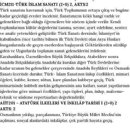
İCM211-TÜRK İSLAM SANATI (2+0) 2, AKTS:2
Türk sanatını kavramak için, Türk Toplumunun ortaya çıkış ve bugüne
kadar geçirdiği evreler incelenir. Sanatımızın kökü hangi varlık ve
geleneklere bağlı olduğu öğrencilere bir sistem içinde verilir. Kendi
toplumlarının kültür değerlerini tanıma, sevme, ayırt edebilme, sentez
ve analiz yetenekleri geliştirilir. Türk Sanatı dersinde; İslamiyet’in
kabulünden önce tarihte bilinen ilk Türk Devleti olan Asya Hunları
kurganlarında ele geçen eserlerden başlayarak Göktürklerden süzülüp
gelen ve Uygurlarda toplanan sanat geleneklerini irdelenir.
Karahanlılara, Gaznelilerden Büyük Selçuklulara, Atabeklere sonra
Anadolu Selçuklularıyla Anadolu’da kurulan diğer Türk Devletlerine
kadar uzanan bu gelenekler çerçevesinde Anadolu Beylikleri ve Osmanlı
Sanatı üzerinde durulur. Türk- İslam Sanatının üslup özellikleri, mimari
öğeleri, kubbe, kemer, sütun, kare plandan kubbeye geçiş, Türk
mimarisinde kubbeli mekân gelişmesinin ana hatları, sanat yapıtlarının
işlevlerine göre mimari özellikleri, yapı tipleri, plan, üslup, malzeme-
teknik ve süsleme repertuarları değerlendirilir.
AİİT201 – ATATÜRK İLKELERİ VE İNKILÂP TARİHİ I (2+0) 2
AKTS: 2
Osmanlının yıkılışı, parçalanması, Türkiye Büyük Millet Meclisi’nin
açılması, sosyal alanlardaki inkılâplar, çok partili hayata geçiş.