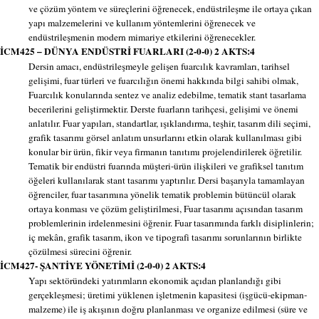
ve çözüm yöntem ve süreçlerini öğrenecek, endüstrileşme ile ortaya çıkan
yapı malzemelerini ve kullanım yöntemlerini öğrenecek ve
endüstrileşmenin modern mimariye etkilerini öğrenecekler.
İCM425 – DÜNYA ENDÜSTRİ FUARLARI (2-0-0) 2 AKTS:4
Dersin amacı, endüstrileşmeyle gelişen fuarcılık kavramları, tarihsel
gelişimi, fuar türleri ve fuarcılığın önemi hakkında bilgi sahibi olmak,
Fuarcılık konularında sentez ve analiz edebilme, tematik stant tasarlama
becerilerini geliştirmektir. Derste fuarların tarihçesi, gelişimi ve önemi
anlatılır. Fuar yapıları, standartlar, ışıklandırma, teşhir, tasarım dili seçimi,
grafik tasarımı görsel anlatım unsurlarını etkin olarak kullanılması gibi
konular bir ürün, fikir veya firmanın tanıtımı projelendirilerek öğretilir.
Tematik bir endüstri fuarında müşteri-ürün ilişkileri ve grafiksel tanıtım
öğeleri kullanılarak stant tasarımı yaptırılır. Dersi başarıyla tamamlayan
öğrenciler, fuar tasarımına yönelik tematik problemin bütüncül olarak
ortaya konması ve çözüm geliştirilmesi, Fuar tasarımı açısından tasarım
problemlerinin irdelenmesini öğrenir. Fuar tasarımında farklı disiplinlerin;
iç mekân, grafik tasarım, ikon ve tipografi tasarımı sorunlarının birlikte
çözülmesi sürecini öğrenir.
İCM427- ŞANTİYE YÖNETİMİ (2-0-0) 2 AKTS:4
Yapı sektöründeki yatırımların ekonomik açıdan planlandığı gibi
gerçekleşmesi; üretimi yüklenen işletmenin kapasitesi (işgücü-ekipman-
malzeme) ile iş akışının doğru planlanması ve organize edilmesi (süre ve