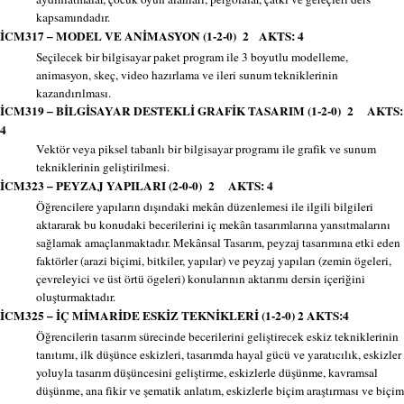
kapsamındadır.
İCM317 – MODEL VE ANİMASYON (1-2-0) 2 AKTS: 4
Seçilecek bir bilgisayar paket program ile 3 boyutlu modelleme,
animasyon, skeç, video hazırlama ve ileri sunum tekniklerinin
kazandırılması.
İCM319 – BİLGİSAYAR DESTEKLİ GRAFİK TASARIM (1-2-0) 2 AKTS:
4
Vektör veya piksel tabanlı bir bilgisayar programı ile grafik ve sunum
tekniklerinin geliştirilmesi.
İCM323 – PEYZAJ YAPILARI (2-0-0) 2 AKTS: 4
Öğrencilere yapıların dışındaki mekân düzenlemesi ile ilgili bilgileri
aktararak bu konudaki becerilerini iç mekân tasarımlarına yansıtmalarını
sağlamak amaçlanmaktadır. Mekânsal Tasarım, peyzaj tasarımına etki eden
faktörler (arazi biçimi, bitkiler, yapılar) ve peyzaj yapıları (zemin ögeleri,
çevreleyici ve üst örtü ögeleri) konularının aktarımı dersin içeriğini
oluşturmaktadır.
İCM325 – İÇ MİMARİDE ESKİZ TEKNİKLERİ (1-2-0) 2 AKTS:4
Öğrencilerin tasarım sürecinde becerilerini geliştirecek eskiz tekniklerinin
tanıtımı, ilk düşünce eskizleri, tasarımda hayal gücü ve yaratıcılık, eskizler
yoluyla tasarım düşüncesini geliştirme, eskizlerle düşünme, kavramsal
düşünme, ana fikir ve şematik anlatım, eskizlerle biçim araştırması ve biçim