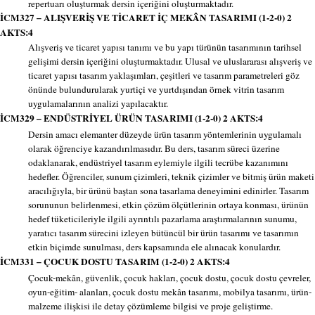
repertuarı oluşturmak dersin içeriğini oluşturmaktadır.
İCM327 – ALIŞVERİŞ VE TİCARET İÇ MEKÂN TASARIMI (1-2-0) 2
AKTS:4
Alışveriş ve ticaret yapısı tanımı ve bu yapı türünün tasarımının tarihsel
gelişimi dersin içeriğini oluşturmaktadır. Ulusal ve uluslararası alışveriş ve
ticaret yapısı tasarım yaklaşımları, çeşitleri ve tasarım parametreleri göz
önünde bulundurularak yurtiçi ve yurtdışından örnek vitrin tasarım
uygulamalarının analizi yapılacaktır.
İCM329 – ENDÜSTRİYEL ÜRÜN TASARIMI (1-2-0) 2 AKTS:4
Dersin amacı elemanter düzeyde ürün tasarım yöntemlerinin uygulamalı
olarak öğrenciye kazandırılmasıdır. Bu ders, tasarım süreci üzerine
odaklanarak, endüstriyel tasarım eylemiyle ilgili tecrübe kazanımını
hedefler. Öğrenciler, sunum çizimleri, teknik çizimler ve bitmiş ürün maketi
aracılığıyla, bir ürünü baştan sona tasarlama deneyimini edinirler. Tasarım
sorununun belirlenmesi, etkin çözüm ölçütlerinin ortaya konması, ürünün
hedef tüketicileriyle ilgili ayrıntılı pazarlama araştırmalarının sunumu,
yaratıcı tasarım sürecini izleyen bütüncül bir ürün tasarımı ve tasarımın
etkin biçimde sunulması, ders kapsamında ele alınacak konulardır.
İCM331 – ÇOCUK DOSTU TASARIM (1-2-0) 2 AKTS:4
Çocuk-mekân, güvenlik, çocuk hakları, çocuk dostu, çocuk dostu çevreler,
oyun-eğitim- alanları, çocuk dostu mekân tasarımı, mobilya tasarımı, ürün-
malzeme ilişkisi ile detay çözümleme bilgisi ve proje geliştirme.