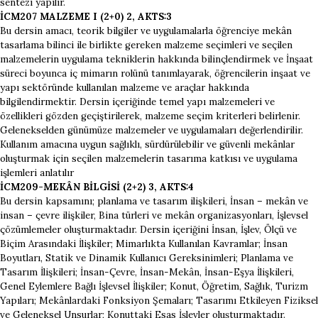
sentezi yapılır.
İCM207 MALZEME I (2+0) 2, AKTS:3
Bu dersin amacı, teorik bilgiler ve uygulamalarla öğrenciye mekân
tasarlama bilinci ile birlikte gereken malzeme seçimleri ve seçilen
malzemelerin uygulama tekniklerin hakkında bilinçlendirmek ve İnşaat
süreci boyunca iç mimarın rolünü tanımlayarak, öğrencilerin inşaat ve
yapı sektöründe kullanılan malzeme ve araçlar hakkında
bilgilendirmektir. Dersin içeriğinde temel yapı malzemeleri ve
özellikleri gözden geçiştirilerek, malzeme seçim kriterleri belirlenir.
Gelenekselden günümüze malzemeler ve uygulamaları değerlendirilir.
Kullanım amacına uygun sağlıklı, sürdürülebilir ve güvenli mekânlar
oluşturmak için seçilen malzemelerin tasarıma katkısı ve uygulama
işlemleri anlatılır
İCM209-MEKÂN BİLGİSİ (2+2) 3, AKTS:4
Bu dersin kapsamını; planlama ve tasarım ilişkileri, İnsan – mekân ve
insan – çevre ilişkiler, Bina türleri ve mekân organizasyonları, İşlevsel
çözümlemeler oluşturmaktadır. Dersin içeriğini İnsan, İşlev, Ölçü ve
Biçim Arasındaki İlişkiler; Mimarlıkta Kullanılan Kavramlar; İnsan
Boyutları, Statik ve Dinamik Kullanıcı Gereksinimleri; Planlama ve
Tasarım İlişkileri; İnsan-Çevre, İnsan-Mekân, İnsan-Eşya İlişkileri,
Genel Eylemlere Bağlı İşlevsel İlişkiler; Konut, Öğretim, Sağlık, Turizm
Yapıları; Mekânlardaki Fonksiyon Şemaları; Tasarımı Etkileyen Fiziksel
ve Geleneksel Unsurlar; Konuttaki Esas İşlevler oluşturmaktadır.