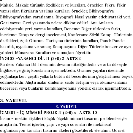
Makale, Makale türünün özellikleri ve kuralları, örnekler, Fıkra: Fikir
yazısı olan fıkraların yazılma kuralları, örnekler, Bibliyografya:
Bibliyografyadan yararlanma, Biyografi: Nasıl yazılır, edebiyattaki yeri,
Gezi yazısı: Gezi yazısında nelere dikkat edilir?, Anı: Anıların
edebiyattaki yeri, yazma kuralları, Deneme: Diğer türlerden farkı,
İnceleme: Kitap ve dergi incelemesi, Konferans: Sözlü Komp. Türlerinin
özellikleri, Açık Oturum: Tartışma türlerinin kuralları, Panel: Panele
hazırlık, uygulama ve sonuç, Sempozyum: Diğer Türlerle benzer ve ayrı
yönleri, Münazara: Kuralları ve sonuçları öğretilir.
İNG102 –YABANCI DİL II (2+0) 2 AKTS:2
Bu ders Yabancı Dil I dersinin devamı niteliğindedir ve orta düzeyde
İngilizce’ye giriş konularını içermektedir. Gramer yapıları üzerinde
yoğunlaşırken, çeşitli yollarla bütün dil becerilerinin geliştirilmesi teşvik
edilmektedir. Alıştırmalar dinleme, sözlü iletişim veya okuma-anlama
becerileri veya bunların kombinasyonuna yönelik olarak işlenmektedir.
3. YARIYIL
3. YARI
YIL
İCM201 – İÇ MİMARİ PROJE II (2+6) 5 AKTS: 10
İnsan – mekân ilişkileri küçük ölçekli mimari tasarım problemleriyle
araştırılır. Temel işlevler, yapı ve yapı sorunları ile mekânsal
organizasyon konuları tasarım ilkeleri gözetilerek ele alınır. Görsel,