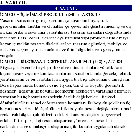
4. YARIYIL
4. YARI
YIL
İCM202 – İÇ MİMARİ PROJE III (2+6) 5 AKTS: 10
Tasarım sürecinin, görüş, kavram aşamasından başlayarak
gereksinimler, kısıtlar ve olanaklar çerçevesinde geliştirilmesi, iç ve dış
mekân organizasyonuna yansıtılması, tasarım kuramları doğrultusunda
incelenir. Ders, konut, ticaret veya kamusal yapı problemlerini ortaya
koyar, iç mekân tasarım ilkeleri, stil ve tasarım eğilimleri, mobilya ve
malzeme seçimi, yaratıcı anlatım ve ürün bilgisinin entegrasyonunu
vurgular.
İCM204 – BİLGİSAYAR DESTEKLİ TASARIM II (2+2) 3, AKTS:4
Bilgisayar ile endüstriyel, grafiksel ve mimari alanlara yönelik form,
biçim, nesne veya mekân tasarımlarının sanal ortamda gerçekçi olarak
yaratılmasını ve bu yaratılanların uygun bir biçimde sunumu amaçlanır.
Ders kapsamında komut nesne ilişkisi, temel üç boyutlu geometrik
nesneler- gelişmiş üç boyutlu geometrik nesnelerin yaratılma biçimleri,
yaratılan bu üç boyutlu nesnelerin özellik değişkenleri- fiziksel
dönüştürücüleri, temel deformasyon komutları, iki boyutlu şekillerin üç
boyutlu nesnelere dönüştürülmesi, iki boyutlu nesne değişkenleri, temel
renk- ışık bilgisi, ışık türleri- etkileri, kamera oluşturma, çevresel
etkiler, foto- gerçekçi resim oluşturma yöntemleri, nesneleri
canlandırma ve simülasyon oluşturma gibi konular uygulamalı olarak