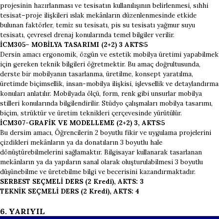
projesinin hazırlanması ve tesisatın kullanılışının belirlenmesi, sıhhi
tesisat–proje ilişkileri ıslak mekânların düzenlenmesinde etkide
bulunan faktörler, temiz su tesisatı, pis su tesisatı yağmur suyu
tesisatı, çevresel drenaj konularında temel bilgiler verilir.
İCM305– MOBİLYA TASARIMI (2+2) 3 AKTS:5
Dersin amacı ergonomik, özgün ve estetik mobilya üretimi yapabilmek
için gereken teknik bilgileri öğretmektir. Bu amaç doğrultusunda,
derste bir mobilyanın tasarlanma, üretilme, konsept yaratılma,
üretimde biçimsellik, insan-mobilya ilişkisi, işlevsellik ve detaylandırma
konuları anlatılır. Mobilyada ölçü, form, renk gibi unsurlar mobilya
stilleri konularında bilgilendirilir. Stüdyo çalışmaları mobilya tasarımı,
biçim, strüktür ve üretim teknikleri çerçevesinde yürütülür.
İCM307-GRAFİK VE MODELLEME (2+2) 3, AKTS:5
Bu dersim amacı, Öğrencilerin 2 boyutlu fikir ve uygulama projelerini
çizdikleri mekânların ya da donatıların 3 boyutlu hale
dönüştürebilmelerini sağlamaktır. Bilgisayar kullanarak tasarlanan
mekânların ya da yapıların sanal olarak oluşturulabilmesi 3 boyutlu
düşünebilme ve üretebilme bilgi ve becerisini kazandırmaktadır.
SERBEST SEÇMELİ DERS (2 Kredi), AKTS: 3
TEKNİK SEÇMELİ DERS (2 Kredi), AKTS: 4
6. YARIYIL