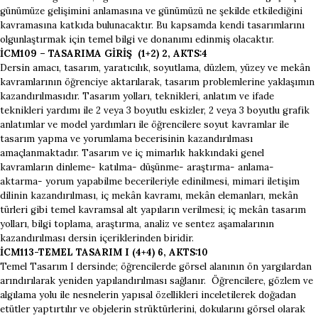
günümüze gelişimini anlamasına ve günümüzü ne şekilde etkilediğini
kavramasına katkıda bulunacaktır. Bu kapsamda kendi tasarımlarını
olgunlaştırmak için temel bilgi ve donanımı edinmiş olacaktır.
İCM109 – TASARIMA GİRİŞ (1+2) 2, AKTS:4
Dersin amacı, tasarım, yaratıcılık, soyutlama, düzlem, yüzey ve mekân
kavramlarının öğrenciye aktarılarak, tasarım problemlerine yaklaşımın
kazandırılmasıdır. Tasarım yolları, teknikleri, anlatım ve ifade
teknikleri yardımı ile 2 veya 3 boyutlu eskizler, 2 veya 3 boyutlu grafik
anlatımlar ve model yardımları ile öğrencilere soyut kavramlar ile
tasarım yapma ve yorumlama becerisinin kazandırılması
amaçlanmaktadır. Tasarım ve iç mimarlık hakkındaki genel
kavramların dinleme- katılma- düşünme- araştırma- anlama-
aktarma- yorum yapabilme becerileriyle edinilmesi, mimari iletişim
dilinin kazandırılması, iç mekân kavramı, mekân elemanları, mekân
türleri gibi temel kavramsal alt yapıların verilmesi; iç mekân tasarım
yolları, bilgi toplama, araştırma, analiz ve sentez aşamalarının
kazandırılması dersin içeriklerinden biridir.
İCM113-TEMEL TASARIM I (4+4) 6, AKTS:10
Temel Tasarım I dersinde; öğrencilerde görsel alanının ön yargılardan
arındırılarak yeniden yapılandırılması sağlanır. Öğrencilere, gözlem ve
algılama yolu ile nesnelerin yapısal özellikleri inceletilerek doğadan
etütler yaptırtılır ve objelerin strüktürlerini, dokularını görsel olarak