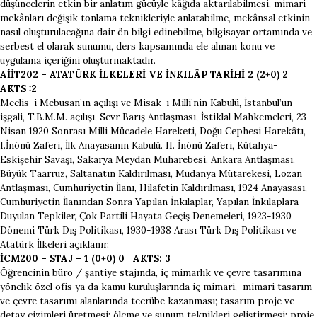
düşüncelerin etkin bir anlatım gücüyle kâğıda aktarılabilmesi, mimari
mekânları değişik tonlama teknikleriyle anlatabilme, mekânsal etkinin
nasıl oluşturulacağına dair ön bilgi edinebilme, bilgisayar ortamında ve
serbest el olarak sunumu, ders kapsamında ele alınan konu ve
uygulama içeriğini oluşturmaktadır.
AİİT202 – ATATÜRK İLKELERİ VE İNKILÂP TARİHİ 2 (2+0) 2
AKTS :2
Meclis-i Mebusan’ın açılışı ve Misak-ı Milli’nin Kabulü, İstanbul’un
işgali, T.B.M.M. açılışı, Sevr Barış Antlaşması, İstiklal Mahkemeleri, 23
Nisan 1920 Sonrası Milli Mücadele Hareketi, Doğu Cephesi Harekâtı,
I.İnönü Zaferi, İlk Anayasanın Kabulü. II. İnönü Zaferi, Kütahya-
Eskişehir Savaşı, Sakarya Meydan Muharebesi, Ankara Antlaşması,
Büyük Taarruz, Saltanatın Kaldırılması, Mudanya Mütarekesi, Lozan
Antlaşması, Cumhuriyetin İlanı, Hilafetin Kaldırılması, 1924 Anayasası,
Cumhuriyetin İlanından Sonra Yapılan İnkılaplar, Yapılan İnkılaplara
Duyulan Tepkiler, Çok Partili Hayata Geçiş Denemeleri, 1923-1930
Dönemi Türk Dış Politikası, 1930-1938 Arası Türk Dış Politikası ve
Atatürk İlkeleri açıklanır.
İCM200 – STAJ – 1 (0+0) 0 AKTS: 3
Öğrencinin büro / şantiye stajında, iç mimarlık ve çevre tasarımına
yönelik özel ofis ya da kamu kuruluşlarında iç mimari, mimari tasarım
ve çevre tasarımı alanlarında tecrübe kazanması; tasarım proje ve
detay çizimleri üretmesi; ölçme ve sunum teknikleri geliştirmesi; proje