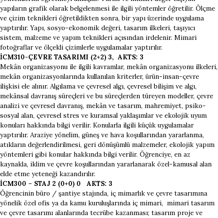
yapıların grafik olarak belgelenmesi ile ilgili yöntemler öğretilir. Ölçme
ve çizim teknikleri öğretildikten sonra, bir yapı üzerinde uygulama
yaptırılır. Yapı, sosyo-ekonomik değeri, tasarım ilkeleri, taşıyıcı
sistem, malzeme ve yapım teknikleri açısından irdelenir. Mimari
fotoğraflar ve ölçekli çizimlerle uygulamalar yaptırılır.
İCM310-ÇEVRE TASARIMI (2+2) 3, AKTS: 3
Mekân organizasyonu ile ilgili kavramlar, mekân organizasyonu ilkeleri,
mekân organizasyonlarında kullanılan kriterler, ürün-insan-çevre
ilişkisi ele alınır. Algılama ve çevresel algı, çevresel bilişim ve algı,
mekânsal davranış süreçleri ve bu süreçlerden türeyen modeller, çevre
analizi ve çevresel davranış, mekân ve tasarım, mahremiyet, psiko-
sosyal alan, çevresel stres ve kuramsal yaklaşımlar ve ekolojik uyum
konuları hakkında bilgi verilir. Konularla ilgili küçük uygulamalar
yaptırılır. Araziye yönelim, güneş ve hava koşullarından yararlanma,
atıkların değerlendirilmesi, geri dönüşümlü malzemeler, ekolojik yapım
yöntemleri gibi konular hakkında bilgi verilir. Öğrenciye, en az
kaynakla, iklim ve çevre koşullarından yararlanarak özel-kamusal alan
elde etme yeteneği kazandırılır.
İCM300 – STAJ 2 (0+0) 0 AKTS: 3
Öğrencinin büro / şantiye stajında, iç mimarlık ve çevre tasarımına
yönelik özel ofis ya da kamu kuruluşlarında iç mimari, mimari tasarım
ve çevre tasarımı alanlarında tecrübe kazanması; tasarım proje ve