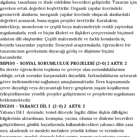
algılama, tasarlama ve ifade edebilme becerileri geliştirilir. Tasarım için
gereken ortak değerleri keşfettirilir. Organik yapılar üzerindeki
geometrik alanların, inorganik yapılar üzerinde oluşacak alanlardaki
değerleri aranarak, buna uygun projeler ürettirilir. Karakalem,
mürekkep, monokrom ve çeşitli boya malzemeleriyle renkli yaptırılan
uygulamalarla, renk ve biçim ilkeleri ve ilişkileri çerçevesinde biçimsel
anlatım dili oluşturulur. Çeşitli malzemelerle ve farklı konularda üç
boyutlu tasarımlar yaptırılır. Deneysel araştırmalarla, öğrencilere bir
tasarımcının gereksinim duyacağı görüş ve düşünme biçimi
kazandırılır.
SSP100 – SOSYAL SORUMLULUK PROJELERİ (2+0) 2 AKTS: 2
Bu derste öğrencilerin topluma ve çevreye olan sorumluluklarının
olduğu; ortak sorunlar karşısındaki duyarlılık, farkındalıklarını artırarak
görev üstlenmelerini sağlamayı amaçlanmaktadır. Ders kapsamında
çevre duyarlığı veya dezavantajlı birey-grupların yaşam koşullarının
iyileştirilmesine yönelik projeler geliştirmesi ve projelerini uygulaması
beklenmektedir.
İNG101 – YABANCI DİL I (2-0) 2 AKTS: 2
Yabancı Dil I dersinde; temel düzeyde İngiliz diline ilişkin dilbilgisi
bilgilerinin aktarılması, konuşma, yazma, okuma ve dinleme becerileri
geliştirilmesi, günlük hayatlarında kullanabilecekleri yabancı dilin yanı
sıra, akademik ve mesleki metinlere yönelik kelime ve terimlerin
kavranması, meslek alanında bilgi verme, sunum ve tartışma yapma