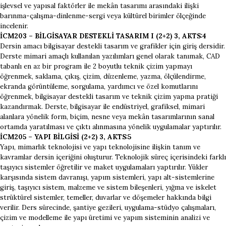
işlevsel ve yapısal faktörler ile mekân tasarımı arasındaki ilişki
barınma-çalışma-dinlenme-sergi veya kültürel birimler ölçeğinde
incelenir.
İCM203 – BİLGİSAYAR DESTEKLİ TASARIM I (2+2) 3, AKTS:4
Dersin amacı bilgisayar destekli tasarım ve grafikler için giriş dersidir.
Derste mimari amaçlı kullanılan yazılımları genel olarak tanımak, CAD
tabanlı en az bir program ile 2 boyutlu teknik çizim yapmayı
öğrenmek, saklama, çıkış, çizim, düzenleme, yazma, ölçülendirme,
ekranda görüntüleme, sorgulama, yardımcı ve özel komutlarını
öğrenmek, bilgisayar destekli tasarım ve teknik çizim yapma pratiği
kazandırmak. Derste, bilgisayar ile endüstriyel, grafiksel, mimari
alanlara yönelik form, biçim, nesne veya mekân tasarımlarının sanal
ortamda yaratılması ve çıktı alınmasına yönelik uygulamalar yaptırılır.
İCM205 – YAPI BİLGİSİ (2+2) 3, AKTS:5
Yapı, mimarlık teknolojisi ve yapı teknolojisine ilişkin tanım ve
kavramlar dersin içeriğini oluşturur. Teknolojik süreç içerisindeki farklı
taşıyıcı sistemler öğretilir ve maket uygulamaları yaptırılır. Yükler
karşısında sistem davranışı, yapım sistemleri, yapı alt-sistemlerine
giriş, taşıyıcı sistem, malzeme ve sistem bileşenleri, yığma ve iskelet
strüktürel sistemler, temeller, duvarlar ve döşemeler hakkında bilgi
verilir. Ders sürecinde, şantiye gezileri, uygulama-stüdyo çalışmaları,
çizim ve modelleme ile yapı üretimi ve yapım sisteminin analizi ve