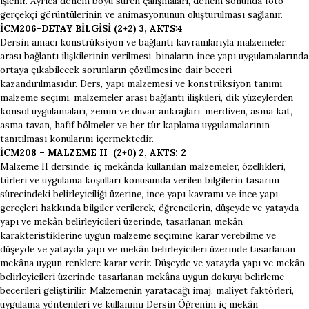
işlenir. Ayrıca dönem boyu süren çalışmaları, dönem sonunda foto
gerçekçi görüntülerinin ve animasyonunun oluşturulması sağlanır.
İCM206-DETAY BİLGİSİ (2+2) 3, AKTS:4
Dersin amacı konstrüksiyon ve bağlantı kavramlarıyla malzemeler
arası bağlantı ilişkilerinin verilmesi, binaların ince yapı uygulamalarında
ortaya çıkabilecek sorunların çözülmesine dair beceri
kazandırılmasıdır. Ders, yapı malzemesi ve konstrüksiyon tanımı,
malzeme seçimi, malzemeler arası bağlantı ilişkileri, dik yüzeylerden
konsol uygulamaları, zemin ve duvar ankrajları, merdiven, asma kat,
asma tavan, hafif bölmeler ve her tür kaplama uygulamalarının
tanıtılması konularını içermektedir.
İCM208 – MALZEME II (2+0) 2, AKTS: 2
Malzeme II dersinde, iç mekânda kullanılan malzemeler, özellikleri,
türleri ve uygulama koşulları konusunda verilen bilgilerin tasarım
sürecindeki belirleyiciliği üzerine, ince yapı kavramı ve ince yapı
gereçleri hakkında bilgiler verilerek, öğrencilerin, düşeyde ve yatayda
yapı ve mekân belirleyicileri üzerinde, tasarlanan mekân
karakteristiklerine uygun malzeme seçimine karar verebilme ve
düşeyde ve yatayda yapı ve mekân belirleyicileri üzerinde tasarlanan
mekâna uygun renklere karar verir. Düşeyde ve yatayda yapı ve mekân
belirleyicileri üzerinde tasarlanan mekâna uygun dokuyu belirleme
becerileri geliştirilir. Malzemenin yaratacağı imaj, maliyet faktörleri,
uygulama yöntemleri ve kullanımı Dersin Öğrenim iç mekân