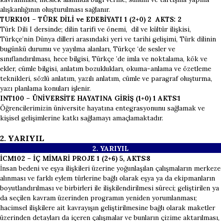
alışkanlığının oluşturulması sağlanır.
TURK101 – TÜRK DİLİ ve EDEBİYATI 1 (2+0) 2 AKTS: 2
Türk Dili I dersinde; dilin tarifi ve önemi, dil ve kültür ilişkisi,
Türkçe’nin Dünya dilleri arasındaki yeri ve tarihi gelişimi, Türk dilinin
bugünkü durumu ve yayılma alanları, Türkçe ‘de sesler ve
sınıflandırılması, hece bilgisi, Türkçe ’de imla ve noktalama, kök ve
ekler, cümle bilgisi, anlatım bozuklukları, okuma-anlama ve özetleme
teknikleri, sözlü anlatım, yazılı anlatım, cümle ve paragraf oluşturma,
yazı planlama konuları işlenir.
INT100 – ÜNİVERSİTE HAYATINA GİRİŞ (1+0) 1 AKTS:1
Öğrencilerimizin üniversite hayatına entegrasyonunu sağlamak ve
kişisel gelişimlerine katkı sağlamayı amaçlamaktadır.
2. YARIYIL
2. YARI
YIL
İCM102 – İÇ MİMARİ PROJE 1 (2+6) 5, AKTS:8
İnsan bedeni ve eşya ilişkileri üzerine yoğunlaşılan çalışmaların merkeze
alınması ve farklı eylem türlerine bağlı olarak eşya ya da ekipmanların
boyutlandırılması ve birbirleri ile ilişkilendirilmesi süreci; geliştirilen ya
da seçilen kavram üzerinden programın yeniden yorumlanması;
hacimsel ilişkilere ait kavrayışın geliştirilmesine bağlı olarak maketler
üzerinden detayları da içeren çalışmalar ve bunların çizime aktarılması,