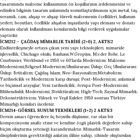
tasarımında malzeme kullanımının ön koşullarının irdelenmesini ve
edinilen bilginin tasarım anlamında somutlaştırılmasını için metal, taş,
seramik, cam, ahşap ve ahşap türevli malzemenin özellikleri, kullanım
yerleri, boyutları, özellikle ahşabın inşaatlarda yapı elemanı ve donatı
elemanı olarak kullanılması konularında bilgi verilerek uygulamalar
yaptırılır.
İCM212 – ÇAĞDAŞ MİMARLIK TARİHİ (2+0) 2, AKTS:2
Endüstrileşmeyle ortaya çıkan yeni yapı teknolojileri, mimaride
işlevsellik, Chichago okulu, Bauhaus,W.Gropius, M.v.der Rohe, Le
Courbusier, Werkbund ve 1950 ve 60’larda Modernizm: Malzeme
Modernizmi;Bölgesel Modernizm;Uluslararası Üslup; Geç Uluslararası
Üslup; Brütalizm; Çağdaş İslam; Neo-Rasyonalizm;Metabolizm;
Tarihselcilik ve Modernizm karşı duruşu; Post-Modernizm; anlamsal
ve biçimsel arayışlar; Yeni tarihselcilik; Avrupa Post-Modernizmi;
Mühendislik Modernizmi; Strüktüralizm; High-Tech; Sayısal Mimarlık,
Dekonstrüktivizm; Yüksek ve Yeşil Kuleler; 1950 sonrası Türkiye
Mimarlığı konuları incelenir.
İCM214-GÖRSEL SUNUM TEKNİKLERİ (1+2) 2 AKTS:3
Dersin amacı öğrencilere üç boyutlu düşünme, var olan bir
kompozisyonu analiz etme ve kendine özgü plastik değerlere sahip
biçim oluşturma yeteneği kazandırmaktır. Mimarlık-Tasarım
disiplinlerinin gerektirdiği anlatım diline sahip, zihinde oluşturulan