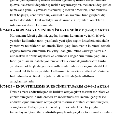
işlevsel ve estetik değerler, iç mekân organizasyonu, mekansal değişimler,
iç mekana yönelik çevresel sistemler, iç mekan örnekleri, kent mimarisi,
kent boşluğu, kent duvarları, kamusal alan kavramı, bina girişleri, dış
mekân donatıları, kent mobilyaları ile insan etkileşimleri, örneklerin
irdelenmesi dersin kapsamındadır.
İCM421 – KORUMA VE YENİDEN İŞLEVLENDİRME (2-0-0) 2 AKTS:4
Korumanın felsefi gelişimi, çağdaş koruma kuramları ve farklı işlevle
yeniden kullanılan tarihi yapılarda yeni işlev seçim kriterleri, müdahale
yöntem ve tekniklerini anlatmak. Tarihi yapı korumanın kuramsal temeli
çağdaş koruma kuramının 19. yüzyıldan günümüze kadar gelişimi ele
alınacaktır. Koruma ölçütleri ve korunacak değerlerin tanımı yapılarak
tarihi yapılara müdahale yöntem ve tekniklerine değinilecektir. Tarihi
yapıların farklı işlevle yeniden kullanımlarında işlev seçiminde dikkat
edilecek faktörler ve yeniden kullanımın iç mekâna etkileri göz önünde
bulundurularak, örnek projeler analiz edilip değerlendirilmesi
amaçlanmaktadır.
İCM423 – ENDÜSTRİLEŞME SÜRECİNDE TASARIM (2-0-0) 2 AKTS:4
Dersin amacı endüstrileşme ile birlikte ortaya çıkan tasarım sorunları ve
çözüm süreçlerinin irdelenmesi ve incelenmesidir. Dersin içeriğini ise,
endüstrileşme sürecinde ortaya çıkan tasarım sorunları, çözüm süreçleri,
sonuçları ve Türkiye’ye etkileri oluşturmaktadır. Dersi başarıyla
tamamlayan öğrenciler, endüstrileşmeyle ortaya çıkan toplumsal sorunları