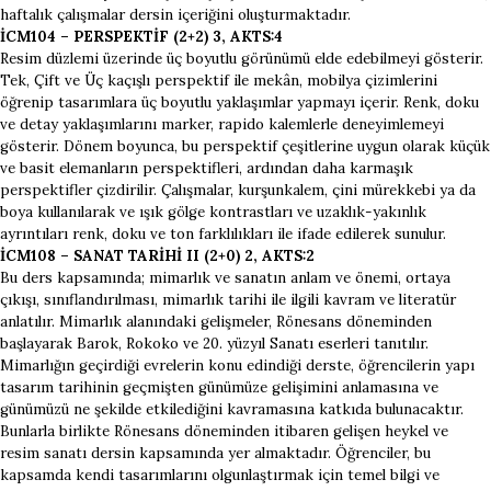
haftalık çalışmalar dersin içeriğini oluşturmaktadır.
İCM104 – PERSPEKTİF (2+2) 3, AKTS:4
Resim düzlemi üzerinde üç boyutlu görünümü elde edebilmeyi gösterir.
Tek, Çift ve Üç kaçışlı perspektif ile mekân, mobilya çizimlerini
öğrenip tasarımlara üç boyutlu yaklaşımlar yapmayı içerir. Renk, doku
ve detay yaklaşımlarını marker, rapido kalemlerle deneyimlemeyi
gösterir. Dönem boyunca, bu perspektif çeşitlerine uygun olarak küçük
ve basit elemanların perspektifleri, ardından daha karmaşık
perspektifler çizdirilir. Çalışmalar, kurşunkalem, çini mürekkebi ya da
boya kullanılarak ve ışık gölge kontrastları ve uzaklık-yakınlık
ayrıntıları renk, doku ve ton farklılıkları ile ifade edilerek sunulur.
İCM108 – SANAT TARİHİ II (2+0) 2, AKTS:2
Bu ders kapsamında; mimarlık ve sanatın anlam ve önemi, ortaya
çıkışı, sınıflandırılması, mimarlık tarihi ile ilgili kavram ve literatür
anlatılır. Mimarlık alanındaki gelişmeler, Rönesans döneminden
başlayarak Barok, Rokoko ve 20. yüzyıl Sanatı eserleri tanıtılır.
Mimarlığın geçirdiği evrelerin konu edindiği derste, öğrencilerin yapı
tasarım tarihinin geçmişten günümüze gelişimini anlamasına ve
günümüzü ne şekilde etkilediğini kavramasına katkıda bulunacaktır.
Bunlarla birlikte Rönesans döneminden itibaren gelişen heykel ve
resim sanatı dersin kapsamında yer almaktadır. Öğrenciler, bu
kapsamda kendi tasarımlarını olgunlaştırmak için temel bilgi ve