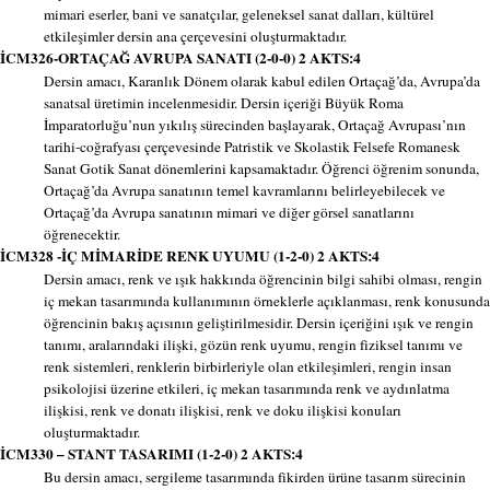
mimari eserler, bani ve sanatçılar, geleneksel sanat dalları, kültürel
etkileşimler dersin ana çerçevesini oluşturmaktadır.
İCM326-ORTAÇAĞ AVRUPA SANATI (2-0-0) 2 AKTS:4
Dersin amacı, Karanlık Dönem olarak kabul edilen Ortaçağ’da, Avrupa’da
sanatsal üretimin incelenmesidir. Dersin içeriği Büyük Roma
İmparatorluğu’nun yıkılış sürecinden başlayarak, Ortaçağ Avrupası’nın
tarihi-coğrafyası çerçevesinde Patristik ve Skolastik Felsefe Romanesk
Sanat Gotik Sanat dönemlerini kapsamaktadır. Öğrenci öğrenim sonunda,
Ortaçağ’da Avrupa sanatının temel kavramlarını belirleyebilecek ve
Ortaçağ’da Avrupa sanatının mimari ve diğer görsel sanatlarını
öğrenecektir.
İCM328 -İÇ MİMARİDE RENK UYUMU (1-2-0) 2 AKTS:4
Dersin amacı, renk ve ışık hakkında öğrencinin bilgi sahibi olması, rengin
iç mekan tasarımında kullanımının örneklerle açıklanması, renk konusunda
öğrencinin bakış açısının geliştirilmesidir. Dersin içeriğini ışık ve rengin
tanımı, aralarındaki ilişki, gözün renk uyumu, rengin fiziksel tanımı ve
renk sistemleri, renklerin birbirleriyle olan etkileşimleri, rengin insan
psikolojisi üzerine etkileri, iç mekan tasarımında renk ve aydınlatma
ilişkisi, renk ve donatı ilişkisi, renk ve doku ilişkisi konuları
oluşturmaktadır.
İCM330 – STANT TASARIMI (1-2-0) 2 AKTS:4
Bu dersin amacı, sergileme tasarımında fikirden ürüne tasarım sürecinin