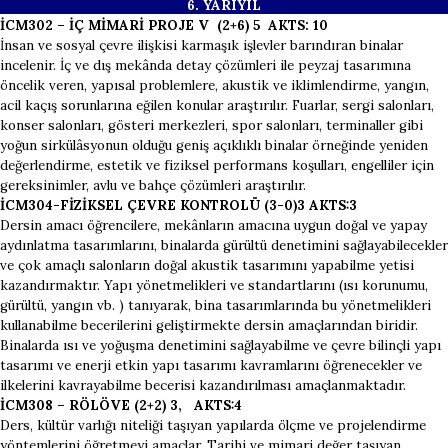
6. YARI
YIL
İCM302 – İÇ MİMARİ PROJE V (2+6) 5 AKTS: 10
İnsan ve sosyal çevre ilişkisi karmaşık işlevler barındıran binalar
incelenir. İç ve dış mekânda detay çözümleri ile peyzaj tasarımına
öncelik veren, yapısal problemlere, akustik ve iklimlendirme, yangın,
acil kaçış sorunlarına eğilen konular araştırılır. Fuarlar, sergi salonları,
konser salonları, gösteri merkezleri, spor salonları, terminaller gibi
yoğun sirkülâsyonun olduğu geniş açıklıklı binalar örneğinde yeniden
değerlendirme, estetik ve fiziksel performans koşulları, engelliler için
gereksinimler, avlu ve bahçe çözümleri araştırılır.
İCM304-FİZİKSEL ÇEVRE KONTROLÜ (3-0)3 AKTS:3
Dersin amacı öğrencilere, mekânların amacına uygun doğal ve yapay
aydınlatma tasarımlarını, binalarda gürültü denetimini sağlayabilecekler
ve çok amaçlı salonların doğal akustik tasarımını yapabilme yetisi
kazandırmaktır. Yapı yönetmelikleri ve standartlarını (ısı korunumu,
gürültü, yangın vb. ) tanıyarak, bina tasarımlarında bu yönetmelikleri
kullanabilme becerilerini geliştirmekte dersin amaçlarından biridir.
Binalarda ısı ve yoğuşma denetimini sağlayabilme ve çevre bilinçli yapı
tasarımı ve enerji etkin yapı tasarımı kavramlarını öğrenecekler ve
ilkelerini kavrayabilme becerisi kazandırılması amaçlanmaktadır.
İCM308 – RÖLÖVE (2+2) 3, AKTS:4
Ders, kültür varlığı niteliği taşıyan yapılarda ölçme ve projelendirme
yöntemlerini öğretmeyi amaçlar. Tarihi ve mimari değer taşıyan