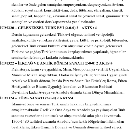
akımlar ve önde gelen sanatçılar, empresyonizm, ekspresyonizm, fovizm,
kübizm, soyut sanat, konstrüktivizm, dada, fütürizm, sürrealizm, kinetik
sanat, pop art, happening, kavramsal sanat ve çevresel sanat, günümüz Türk
sanatçıları ve eserleri ders kapsamında yer almaktadır.
İCM320 – GELENEKSEL TÜRK EVİ (2-0-0) 2 AKTS : 4
Dersin kapsamını geleneksel Türk evi olgusu, tarihsel ve tipolojik
analizler, kültür ve mekan etkileşimi, çevre, kültür ve psikolojik bileşenler,
geleneksel Türk evinin kültürel özü oluşturmaktadır. Ayrıca geleneksel
Türk evi ve çağdaş Türk konutunun karşılaştırılması yapılarak, öğrenciler
seminerler ile konuya katkıda bulunacaklardır.
İCM322 – İLKÇAĞ VE ANTİK DÖNEM SANATI (2-0-0) 2 AKTS:4
Prehistorya, tarım ve uygarlıklar, Mısır, Mezopotamya ve Hitit Uygarlıkları,
Minos ve Miken, uygarlıkları, Dorlar ve İyonya’lılar, Yunana Uygarlığında
Arkaik ve Klasik dönem, İran’da Pers ve Sasani’ler, Etrüskler, Roma, Erken
Hristiyanlık ve Bizans Uygarlığı konuları ve Bizans’tan Endüstri
Devrimine kadar Avrupa ve Anadolu dışında kalan Dünya Mimarlıkları.
İCM324 – TÜRK SANATI (2-0-0) 2 AKTS:4
İslamiyet önce ve sonrası Türk sanatı hakkında bilgi edindirmek
amaçlanmaktadır. Özellikle Orta Asya ve Anadolu’ya yayılmış olan Türk
sanatını ve eserlerini tanıtmak ve oluşumundaki arka planı kavratmak.
1300-1480 tarihleri arasında Anadolu’nun farklı bölgelerine hâkim olan
beyliklerin, Erken Osmanlı Dönemi ve Osmanlı dönemi tarihsel süreci;