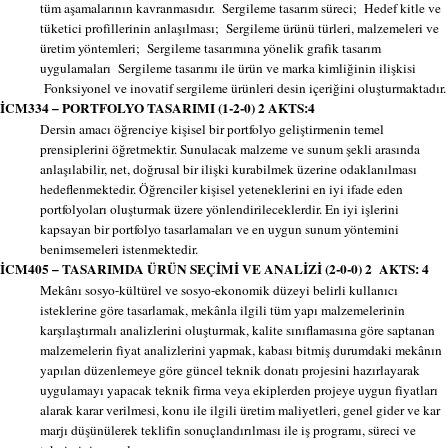
tüm aşamalarının kavranmasıdır. Sergileme tasarım süreci; Hedef kitle ve
tüketici profillerinin anlaşılması; Sergileme ürünü türleri, malzemeleri ve
üretim yöntemleri; Sergileme tasarımına yönelik grafik tasarım
uygulamaları Sergileme tasarımı ile ürün ve marka kimliğinin ilişkisi
Fonksiyonel ve inovatif sergileme ürünleri desin içeriğini oluşturmaktadır.
İCM334 – PORTFOLYO TASARIMI (1-2-0) 2 AKTS:4
Dersin amacı öğrenciye kişisel bir portfolyo geliştirmenin temel
prensiplerini öğretmektir. Sunulacak malzeme ve sunum şekli arasında
anlaşılabilir, net, doğrusal bir ilişki kurabilmek üzerine odaklanılması
hedeflenmektedir. Öğrenciler kişisel yeteneklerini en iyi ifade eden
portfolyoları oluşturmak üzere yönlendirileceklerdir. En iyi işlerini
kapsayan bir portfolyo tasarlamaları ve en uygun sunum yöntemini
benimsemeleri istenmektedir.
İCM405 – TASARIMDA ÜRÜN SEÇİMİ VE ANALİZİ (2-0-0) 2 AKTS: 4
Mekânı sosyo-kültürel ve sosyo-ekonomik düzeyi belirli kullanıcı
isteklerine göre tasarlamak, mekânla ilgili tüm yapı malzemelerinin
karşılaştırmalı analizlerini oluşturmak, kalite sınıflamasına göre saptanan
malzemelerin fiyat analizlerini yapmak, kabası bitmiş durumdaki mekânın
yapılan düzenlemeye göre güncel teknik donatı projesini hazırlayarak
uygulamayı yapacak teknik firma veya ekiplerden projeye uygun fiyatları
alarak karar verilmesi, konu ile ilgili üretim maliyetleri, genel gider ve kar
marjı düşünülerek teklifin sonuçlandırılması ile iş programı, süreci ve