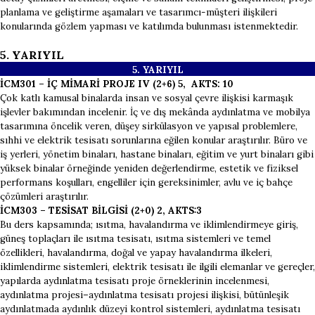
planlama ve geliştirme aşamaları ve tasarımcı-müşteri ilişkileri
konularında gözlem yapması ve katılımda bulunması istenmektedir.
5. YARIYIL
5. YARI
YIL
İCM301 – İÇ MİMARİ PROJE IV (2+6) 5, AKTS: 10
Çok katlı kamusal binalarda insan ve sosyal çevre ilişkisi karmaşık
işlevler bakımından incelenir. İç ve dış mekânda aydınlatma ve mobilya
tasarımına öncelik veren, düşey sirkülasyon ve yapısal problemlere,
sıhhi ve elektrik tesisatı sorunlarına eğilen konular araştırılır. Büro ve
iş yerleri, yönetim binaları, hastane binaları, eğitim ve yurt binaları gibi
yüksek binalar örneğinde yeniden değerlendirme, estetik ve fiziksel
performans koşulları, engelliler için gereksinimler, avlu ve iç bahçe
çözümleri araştırılır.
İCM303 – TESİSAT BİLGİSİ (2+0) 2, AKTS:3
Bu ders kapsamında; ısıtma, havalandırma ve iklimlendirmeye giriş,
güneş toplaçları ile ısıtma tesisatı, ısıtma sistemleri ve temel
özellikleri, havalandırma, doğal ve yapay havalandırma ilkeleri,
iklimlendirme sistemleri, elektrik tesisatı ile ilgili elemanlar ve gereçler,
yapılarda aydınlatma tesisatı proje örneklerinin incelenmesi,
aydınlatma projesi–aydınlatma tesisatı projesi ilişkisi, bütünleşik
aydınlatmada aydınlık düzeyi kontrol sistemleri, aydınlatma tesisatı