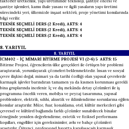
faktörler üretkenlik, yapı üretiminde teknoloji, şantiye öncesi ve
şantiye işlemleri, kamu ihale yasası ve ilgili yasaların yapı üretimi
sürecindeki yeri, ülkemizde inşaat sektörü, proje yönetimi konularında
bilgi verilir.
TEKNİK SEÇMELİ DERS (2 Kredi), AKTS: 4
TEKNİK SEÇMELİ DERS (2 Kredi), AKTS: 4
TEKNİK SEÇMELİ DERS (2 Kredi), AKTS: 4
8. YARIYIL
8. YARI
YIL
İCM402 – İÇ MİMARİ BİTİRME PROJESİ VI (2+6) 5 AKTS: 15
Bitirme Projesi, öğrencilerin ülke gerçekleri ile örtüşen bir problemi
araştırarak, yorumlayarak çözmeleri beklenmektedir. İnsan ve sosyal
çevre ilişkisi doğal, mimari ya da tarihi özelliği olan yapısal çevrelerde
karmaşık işlevler barındıran tamamen ya da kısmen korunması gerekli
bina gruplarında incelenir. İç ve dış mekânda detay çözümleri ile iş
programına öncelik veren, mobilya ve peyzaj tasarımına, yapısal
problemlere, elektrik, sıhhi, akustik ve iklimlendirme sorunlarına eğilen
konular araştırılır. Müze, fuar, konaklama, otel, kültür merkezleri gibi
çevresel ve kültürel bağlamda farklı çözümler sunabilecek binalar
örneğinde yeniden değerlendirme, estetik ve fiziksel performans
koşulları, engelliler için gereksinimler, avlu ve bahçe çözümleri
araştırılır. Öğrenci, profesyonel hayatta karşılaşacağı karmaşık