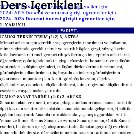
Ders İçerikleri
2024-2025 Dönemi öncesi girişli öğrenciler için
2024-2025 Dönemi ve sonrası girişli öğrenciler için
2024-2025 Dönemi öncesi girişli öğrenciler için
1. YARIYIL
1. YARI
YIL
İCM103-TEKNİK RESİM (2+2) 3, AKTS:6
Mimari anlatım için gerekli araç, gereçlerin tanıtılması ve kullanımı,
mimari çizimde gerekli teknik ve teorik bilgiler, çizgi, yüzey, hacim,
kitle kavramları, temel geometrik şekillerin çizimi, epürün anlatılarak,
öğrencilere; epür içinde nokta, çizgi, yüzeylerin konumları ve izdüşüm
yöntemleri, izdüşüm çizimleri, izdüşüm düzlemlerinin incelenmesi,
görünüşlerin adlandırılması, üç boyutlu cisimlerin görünüşlerinin
çıkarılması, mimaride plan-kesit-görünüş kavramı, ölçek ve
ölçülendirme, cisimlerin ölçülendirilmesi, mimari çizimde ölçülendirme
esasları ve uygulamalar yaptırılır.
İCM107-SANAT TARİHİ I (2+0) 2, AKTS:3
Sanatın anlam ve önemi, ortaya çıkışı, sınıflandırılması, sanat tarihi ile
ilgili kavram ve literatür anlatılır, sanat alanındaki gelişmeler, Neolitik
çağdan başlayarak Anadolu topraklarında yaşamış uygarlıklar, Antik
Yunan ve Roma, Bizans Sanatı ve Avrupa Sanatı; Roman, Gotik Sanatı
eserleri, bu dersin içeriği oluşturmaktadır. Sanatın geçirdiği evrelerin
konu edindiği derste, öğrencilerin mekân tasarım tarihinin geçmişten