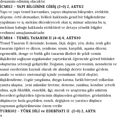
donanımı edinmiş olacaktır.
İCM112 – YAPI BİLGİSİNE GİRİŞ (2+0) 2, AKTS:2
Yapı ve yapı temel kavramları, yapıyı oluşturan bileşenler, strüktür,
döşeme, örtü elemanları, bölücü hakkında genel bir bilgilendirme
yapılması ve iç mekânı düzenleyecek olan iç mimar adayına bu iç
mekânın kabuğu hakkında strüktürel ve detaya yönelik bilgiler
verilmesi amaçlanmaktadır.
İCM114 – TEMEL TASARIM II (4+4) 6, AKTS:10
Temel Tasarım II dersinde; konum, ölçü, değer, yön, doku, renk gibi
tasarım öğeleri ve düzen, yenileme, uyum, karşıtlık, aşama düzeni,
egemenlik, denge ve birlik gibi tasarım ilkeleri ile şekil-zemin
ilişkilerini sağlayan uygulamalar yaptırılarak öğrencide görsel bütünler
oluşturma yeteneği geliştirilir. Doğanın, yaşam çevresinin, nesnelerin ve
sanat eserlerinin kaynak olarak ele alındığı derste konular gözlem,
analiz ve sentez sistematiği içinde yorumlanır. Aktif eleştiri,
ilişkilendirme, özgür yargılama, duygu katma, farklı bireysel yollardan
yanıta ulaşma, yeni anlamlar üretme, deneme, yanılma, kendine yeterli
olma, açık fikirlilik, esneklik, ilgi, merak ve araştırma gibi anlatım
becerileri geliştirilen öğrencinin düşünceden görüntüye, görüntüden
düşünceye hızla geçebilen, esnek, değişken ve yaratıcı düşünce
yapısının geliştirilmesine önem verilir
TURK102 – TÜRK DİLİ ve EDEBİYATI II (2+0) 2, AKTS:
2