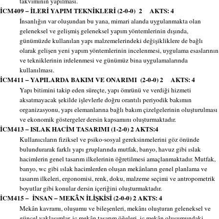
takviminin yapılması.
İCM409 – İLERİ YAPIM TEKNİKLERİ (2-0-0) 2 AKTS: 4
İnsanlığın var oluşundan bu yana, mimari alanda uygulanmakta olan
geleneksel ve gelişmiş geleneksel yapım yöntemlerinin dışında,
günümüzde kullanılan yapı malzemelerindeki değişikliklere de bağlı
olarak gelişen yeni yapım yöntemlerinin incelenmesi, uygulama esaslarının
ve tekniklerinin irdelenmesi ve günümüz bina uygulamalarında
kullanılması.
İCM411 – YAPILARDA BAKIM VE ONARIMI (2-0-0) 2 AKTS: 4
Yapı bitimini takip eden süreçte, yapı ömrünü ve verdiği hizmeti
aksatmayacak şekilde işlevlerle doğru orantılı periyodik bakımın
organizasyonu, yapı elemanlarına bağlı bakım çizelgelerinin oluşturulması
ve ekonomik göstergeler dersin kapsamını oluşturmaktadır.
İCM413 – ISLAK HACİM TASARIMI (1-2-0) 2 AKTS:4
Kullanıcıların fiziksel ve psiko-sosyal gereksinmelerini göz önünde
bulundurarak farklı yapı gruplarında mutfak, banyo, havuz gibi ıslak
hacimlerin genel tasarım ilkelerinin öğretilmesi amaçlanmaktadır. Mutfak,
banyo, wc gibi ıslak hacimlerden oluşan mekânların genel planlama ve
tasarım ilkeleri, ergonomisi, renk, doku, malzeme seçimi ve antropometrik
boyutlar gibi konular dersin içeriğini oluşturmaktadır.
İCM415 – İNSAN – MEKÂN İLİŞKİSİ (2-0-0) 2 AKTS: 4
Mekân kavramı, oluşumu ve bileşenleri, mekânı oluşturan geleneksel ve
güncel yaklaşımlar, iç mekân tasarım öğeleri, iç mekân oluşumundaki