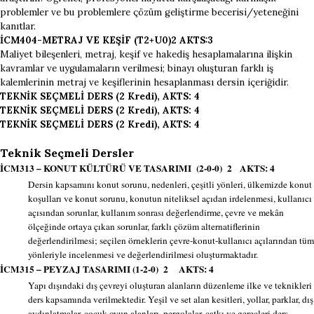
problemler ve bu problemlere çözüm geliştirme becerisi/yeteneğini
kanıtlar.
İCM404-METRAJ VE KEŞİF (T2+U0)2 AKTS:3
Maliyet bileşenleri, metraj, keşif ve hakediş hesaplamalarına ilişkin
kavramlar ve uygulamaların verilmesi; binayı oluşturan farklı iş
kalemlerinin metraj ve keşiflerinin hesaplanması dersin içeriğidir.
TEKNİK SEÇMELİ DERS (2 Kredi), AKTS: 4
TEKNİK SEÇMELİ DERS (2 Kredi), AKTS: 4
TEKNİK SEÇMELİ DERS (2 Kredi), AKTS: 4
Teknik Seçmeli Dersler
İCM313 – KONUT KÜLTÜRÜ VE TASARIMI (2-0-0) 2 AKTS: 4
Dersin kapsamını konut sorunu, nedenleri, çeşitli yönleri, ülkemizde konut
koşulları ve konut sorunu, konutun niteliksel açıdan irdelenmesi, kullanıcı
açısından sorunlar, kullanım sonrası değerlendirme, çevre ve mekân
ölçeğinde ortaya çıkan sorunlar, farklı çözüm alternatiflerinin
değerlendirilmesi; seçilen örneklerin çevre-konut-kullanıcı açılarından tüm
yönleriyle incelenmesi ve değerlendirilmesi oluşturmaktadır.
İCM315 – PEYZAJ TASARIMI (1-2-0) 2 AKTS: 4
Yapı dışındaki dış çevreyi oluşturan alanların düzenleme ilke ve teknikleri
ders kapsamında verilmektedir. Yeşil ve set alan kesitleri, yollar, parklar, dış
aydınlatmalar, çocuk oyun alanları, pergolalar, çatkı ve gereçleri ders